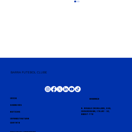
Bernardo Franco deixa o
BARRA FUTEBOL CLUBE
comando técnico do Barra FC
Início
Endereço
Sobre nós
R. Ângelo Cavaglieri, 550,
Canhanduba, Itajaí - SC,
Notícias
88307-770
Infraestrutura
Contato