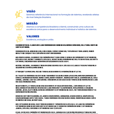
O Barra Futebol Clube é um clube formador da cidade de Balneário Camboriú,
no litoral norte de
Santa Catarina.
Fundado em 18 de janeiro de 2013, o Pescador, como é conhecido, tem uma história jovem, porém
repleta de conquistas e com uma assinatura dourada.
Nos profissionais, o Barra FC foi campeão invicto das Série C e Série B do Campeonato Catarinense,
em 2015 e 2021, respectivamente. Em 2022, disputou pela primeira vez a elite do futebol de Santa
Catarina, chegando a dois semifinais em seguida em 2023 e 2024.
No nível nacional, o Barra estreou na Série D do ano 2024. Em 2025 o clube está disputando pela
segunda vez o Brasileirão Série D.
O “Por Que” e o principal foco de trabalho do Barra FC é a formação de atletas.
Os talentos formados no Centro de Treinamentos do Pescador já se espalham por gramados do
Brasil e ao redor do mundo. Nomes como Jhonata Robert, Rodrigo Mathiola, Leonardo Naldi, Saile
Samuel, Gabriel Couto e Luan Gabriel são exemplos do sucesso do trabalho de formação do clube
nos seus primeiros anos.
Recentemente, o trabalho de base do Barra FC atingiu um novo nível, com vários atletas
realizando intercâmbios na base do clube parceiro TSG Hoffenheim, na Alemanha. O zagueiro
Gabriel Jesús, eleito revelação do Campeonato Catarinense de 2024, foi transferido para o TSG
Hoffenheim no mesmo ano.
Ainda no continente europeu, os jovens Bruno Ramos, Marquinho, Bruno Branco, Kauã Vinícius,
Bruno Henrique e Krystian Cubas, todos formados na base do Pescador, foram negociados com o
Académico de Viseu, de Portugal.
Nas categorias de base, a história do Barra FC também é rica. Em 2022, o clube foi campeão do
Catarinense Série A e da Copa Santa Catarina sub-17. Ainda foi campeão da Série C Catarinense
Juvenil, em 2015, e da Série B Catarinense sub-17, em 2017.
A sub-20 foi vice-campeão catarinense em 2024, ganhou a BG Cup no mesmo ano e estreou na Copa