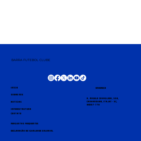
BARRA FUTEBOL CLUBE
Início
Endereço
Sobre nós
R. Ângelo Cavaglieri, 550,
Canhanduba, Itajaí - SC,
Notícias
88307-770
Infraestrutura
Contato
Perguntas Frequentes
Declaração de Igualdade Salarial