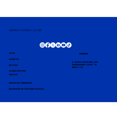
Barra FC oficializa
BARRA FUTEBOL CLUBE
profissionalização do meia
Marcello Nunes
Início
Endereço
Sobre nós
R. Ângelo Cavaglieri, 550,
Canhanduba, Itajaí - SC,
Notícias
88307-770
Infraestrutura
Contato
Perguntas Frequentes
Declaração de Igualdade Salarial